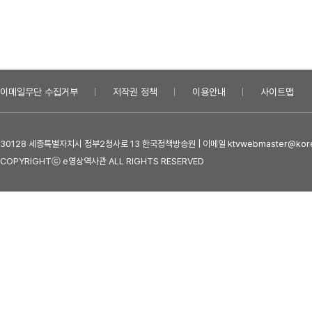
이메일무단 수집거부
저작권 정책
이용안내
사이트맵
30128 세종특별자치시 정부2청사로 13 한국정책방송원 | 이메일 ktvwebmaster@kore
COPYRIGHTⓒ e영상역사관 ALL RIGHTS RESERVED