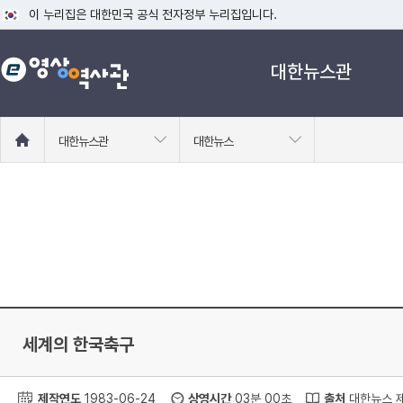
이 누리집은 대한민국 공식 전자정부 누리집입니다.
공식 누리집 주소 확인하기
대한뉴스관
go.kr 주소를 사용하는 누리집은 대한민국 정부기관이 관리하는 누리집입니다
이밖에 or.kr 또는 .kr등 다른 도메인 주소를 사용하고 있다면 아래 URL에
운영중인 공식 누리집보기
홈
대한뉴스관
대한뉴스
으
로
이
동
세계의 한국축구
제작연도
1983-06-24
상영시간
03분 00초
출처
대한뉴스 제