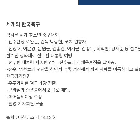
세계의 한국축구
멕시코 세계 청소년 축구대회
-선수단장 오완근, 감독 박종환, 코치 원흥재
-신영호, 이문영, 문원근, 김종건, 이기근, 김종부, 최익환, 강재순 등 선
선수단 청와대로 전두환 대통령 예방
-전두환 대통령 박종환 감독, 선수들에게 체육훈장을 달아줌.
-선수, 임원들과 오찬을 하면서 더욱 정진해서 세계 제패를 이룩하라고 말
한국경기장면
-우루과이를 꺾고 4강 진출
-브라질과 준결승에서 2 : 1로 패함.
-페어플레이상 수상
-환영 기자회견 모습
출처 : 대한뉴스 제 1442호