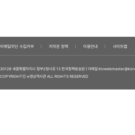
이메일무단 수집거부
저작권 정책
이용안내
사이트맵
30128 세종특별자치시 정부2청사로 13 한국정책방송원 | 이메일 ktvwebmaster@kore
COPYRIGHTⓒ e영상역사관 ALL RIGHTS RESERVED