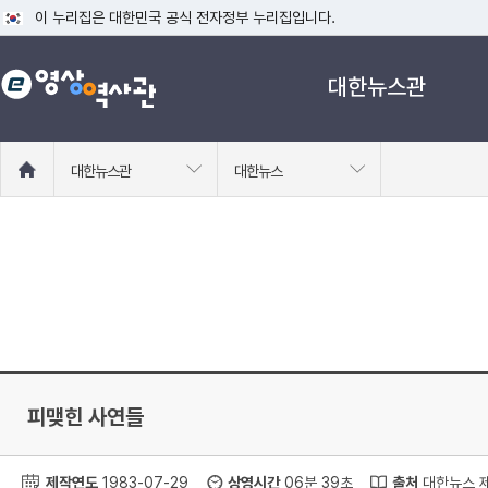
이 누리집은 대한민국 공식 전자정부 누리집입니다.
공식 누리집 주소 확인하기
대한뉴스관
go.kr 주소를 사용하는 누리집은 대한민국 정부기관이 관리하는 누리집입니다
이밖에 or.kr 또는 .kr등 다른 도메인 주소를 사용하고 있다면 아래 URL에
운영중인 공식 누리집보기
홈
대한뉴스관
대한뉴스
으
로
이
동
피맺힌 사연들
제작연도
1983-07-29
상영시간
06분 39초
출처
대한뉴스 제