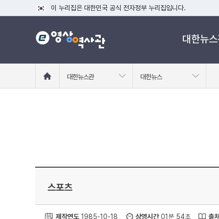
이 누리집은 대한민국 공식 전자정부 누리집입니다.
공식 누리집 주소 확인하기
대한뉴스
go.kr 주소를 사용하는 누리집은 대한민국 정부기관이 관리하는
이밖에 or.kr 또는 .kr등 다른 도메인 주소를 사용하고 있다면
운영중인 공식 누리집보기
홈
대한뉴스관
대한뉴스
으
로
이
동
스포츠
제작연도
1985-10-18
상영시간
01분 54초
출