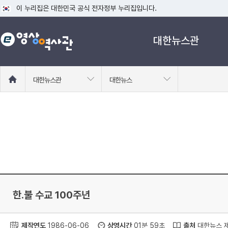
이 누리집은 대한민국 공식 전자정부 누리집입니다.
공식 누리집 주소 확인하기
대한뉴스관
go.kr 주소를 사용하는 누리집은 대한민국 정부기관이 관리하는 누리집입니다
이밖에 or.kr 또는 .kr등 다른 도메인 주소를 사용하고 있다면 아래 URL에
운영중인 공식 누리집보기
홈
대한뉴스관
대한뉴스
으
로
이
동
한.불 수교 100주년
제작연도
1986-06-06
상영시간
01분 59초
출처
대한뉴스 제