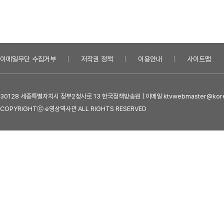
이메일무단 수집거부
저작권 정책
이용안내
사이트맵
30128 세종특별자치시 정부2청사로 13 한국정책방송원 | 이메일 ktvwebmaster@kore
COPYRIGHTⓒ e영상역사관 ALL RIGHTS RESERVED