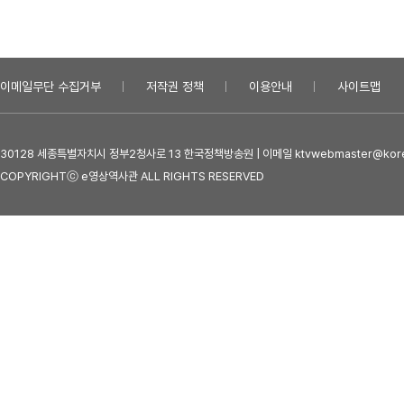
이메일무단 수집거부
저작권 정책
이용안내
사이트맵
30128 세종특별자치시 정부2청사로 13 한국정책방송원 | 이메일 ktvwebmaster@kore
COPYRIGHTⓒ e영상역사관 ALL RIGHTS RESERVED