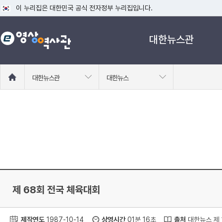
이 누리집은 대한민국 공식 전자정부 누리집입니다.
공식 누리집 주소 확인하기
대한뉴스관
go.kr 주소를 사용하는 누리집은 대한민국 정부기관이 관리하는 누리집입니다
이밖에 or.kr 또는 .kr등 다른 도메인 주소를 사용하고 있다면 아래 URL에
운영중인 공식 누리집보기
홈
대한뉴스관
대한뉴스
으
로
이
동
제 68회 전국 체육대회
제작연도
1987-10-14
상영시간
01분 16초
출처
대한뉴스 제 