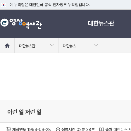
이 누리집은 대한민국 공식 전자정부 누리집입니다.
공식 누리집 주소 확인하기
대한뉴스관
go.kr 주소를 사용하는 누리집은 대한민국 정부기관이 관리하는 누리집입니다
이밖에 or.kr 또는 .kr등 다른 도메인 주소를 사용하고 있다면 아래 URL에
운영중인 공식 누리집보기
홈
대한뉴스관
대한뉴스
으
로
이
동
이런 일 저런 일
제작연도
1994-09-28
상영시간
02분 38초
출처
대한뉴스 제