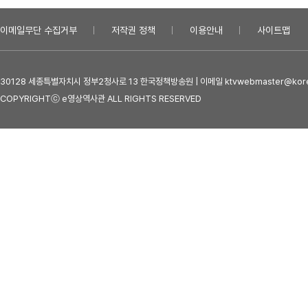
이메일무단 수집거부
저작권 정책
이용안내
사이트맵
30128 세종특별자치시 정부2청사로 13 한국정책방송원 | 이메일 ktvwebmaster@kore
COPYRIGHTⓒ e영상역사관 ALL RIGHTS RESERVED