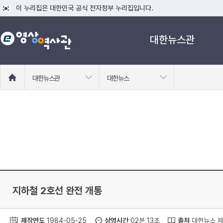
이 누리집은 대한민국 공식 전자정부 누리집입니다.
공식 누리집 주소 확인하기
대한뉴스관
go.kr 주소를 사용하는 누리집은 대한민국 정부기관이 관리하는 누리집입니다
이밖에 or.kr 또는 .kr등 다른 도메인 주소를 사용하고 있다면 아래 URL에
운영중인 공식 누리집보기
홈
대한뉴스관
대한뉴스
으
로
이
동
지하철 2호선 완전 개통
제작연도
1984-05-25
상영시간
02분 13초
출처
대한뉴스 제