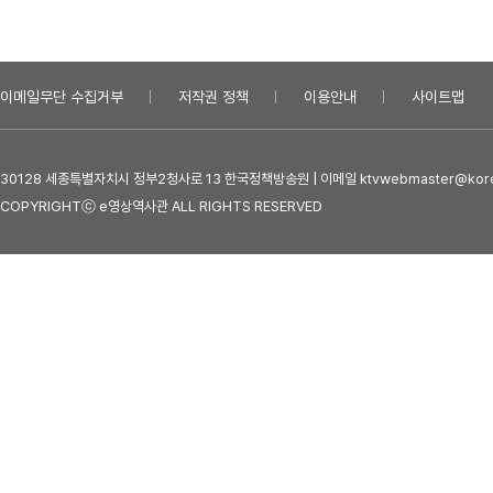
이메일무단 수집거부
저작권 정책
이용안내
사이트맵
30128 세종특별자치시 정부2청사로 13 한국정책방송원 | 이메일 ktvwebmaster@kore
COPYRIGHTⓒ e영상역사관 ALL RIGHTS RESERVED