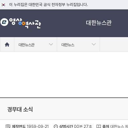
이 누리집은 대한민국 공식 전자정부 누리집입니다.
공식 누리집 주소 확인하기
대한뉴스관
go.kr 주소를 사용하는 누리집은 대한민국 정부기관이 관리하는 누리집입니다
이밖에 or.kr 또는 .kr등 다른 도메인 주소를 사용하고 있다면 아래 URL에
운영중인 공식 누리집보기
홈
대한뉴스관
대한뉴스
으
로
이
동
경무대 소식
제작연도
1959-09-21
상영시간
00분 27초
출처
대한뉴스 제