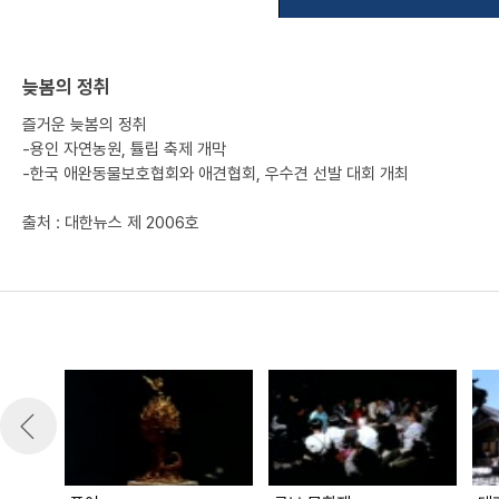
늦봄의 정취
즐거운 늦봄의 정취
-용인 자연농원, 튤립 축제 개막
-한국 애완동물보호협회와 애견협회, 우수견 선발 대회 개최
출처 : 대한뉴스 제 2006호