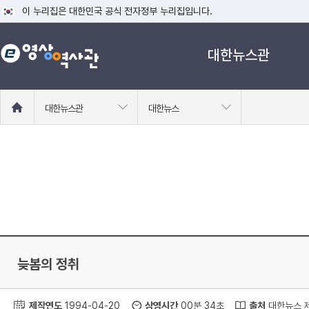
이 누리집은 대한민국 공식 전자정부 누리집입니다.
공식 누리집 주소 확인하기
대한뉴스관
go.kr 주소를 사용하는 누리집은 대한민국 정부기관이 관리하는 누리집입니다
이밖에 or.kr 또는 .kr등 다른 도메인 주소를 사용하고 있다면 아래 URL에
운영중인 공식 누리집보기
홈
대한뉴스관
대한뉴스
으
로
이
동
늦봄의 정취
제작연도
1994-04-20
상영시간
00분 34초
출처
대한뉴스 제