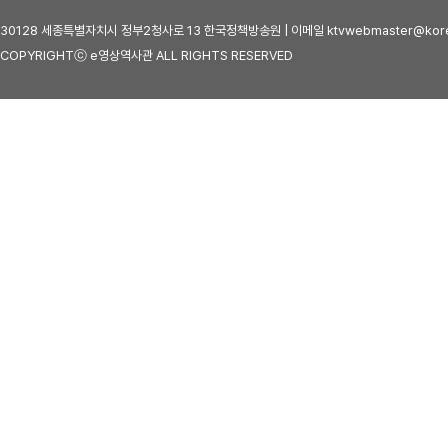
30128 세종특별자치시 정부2청사로 13 한국정책방송원 | 이메일 ktvwebmaster@kore
COPYRIGHTⓒ e영상역사관 ALL RIGHTS RESERVED