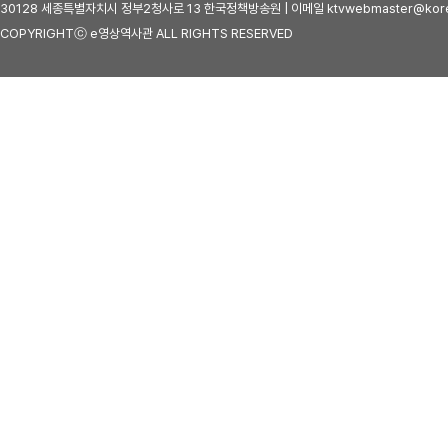
30128 세종특별자치시 정부2청사로 13 한국정책방송원 | 이메일 ktvwebmaster@kore
COPYRIGHTⓒ e영상역사관 ALL RIGHTS RESERVED