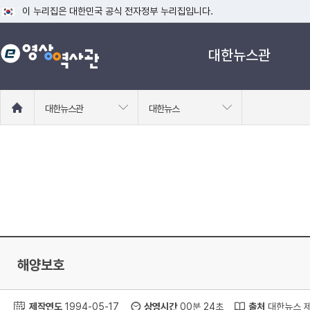
이 누리집은 대한민국 공식 전자정부 누리집입니다.
공식 누리집 주소 확인하기
대한뉴스관
go.kr 주소를 사용하는 누리집은 대한민국 정부기관이 관리하는 누리집입니다
이밖에 or.kr 또는 .kr등 다른 도메인 주소를 사용하고 있다면 아래 URL에
운영중인 공식 누리집보기
홈
대한뉴스관
대한뉴스
으
로
이
동
해양보호
제작연도
1994-05-17
상영시간
00분 24초
출처
대한뉴스 제