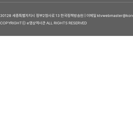
30128 세종특별자치시 정부2청사로 13 한국정책방송원 | 이메일 ktvwebmaster@kore
COPYRIGHTⓒ e영상역사관 ALL RIGHTS RESERVED