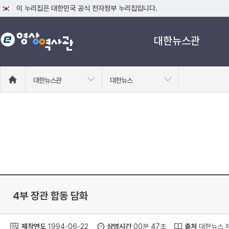
이 누리집은 대한민국 공식 전자정부 누리집입니다.
공식 누리집 주소 확인하기
대한뉴스관
go.kr 주소를 사용하는 누리집은 대한민국 정부기관이 관리하는 누리집입니다
이밖에 or.kr 또는 .kr등 다른 도메인 주소를 사용하고 있다면 아래 URL에
운영중인 공식 누리집보기
홈
대한뉴스관
대한뉴스
으
로
이
동
4부 장관 합동 담화
제작연도
1994-06-22
상영시간
00분 47초
출처
대한뉴스 제