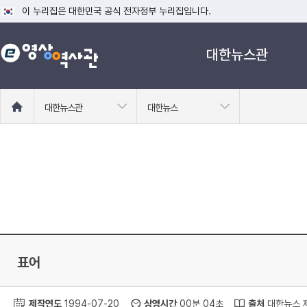
이 누리집은 대한민국 공식 전자정부 누리집입니다.
공식 누리집 주소 확인하기
대한뉴스관
go.kr 주소를 사용하는 누리집은 대한민국 정부기관이 관리하는 누리집입니다
이밖에 or.kr 또는 .kr등 다른 도메인 주소를 사용하고 있다면 아래 URL에
운영중인 공식 누리집보기
홈
대한뉴스관
대한뉴스
으
로
이
동
표어
제작연도
1994-07-20
상영시간
00분 04초
출처
대한뉴스 제