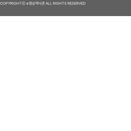
COPYRIGHTⓒ e영상역사관 ALL RIGHTS RESERVED