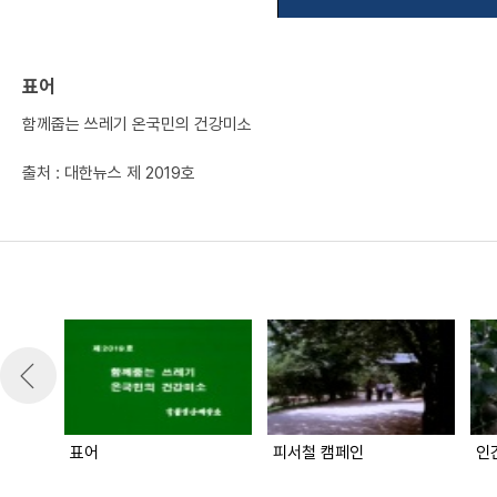
표어
함께줍는 쓰레기 온국민의 건강미소
출처 : 대한뉴스 제 2019호
표어
피서철 캠페인
인