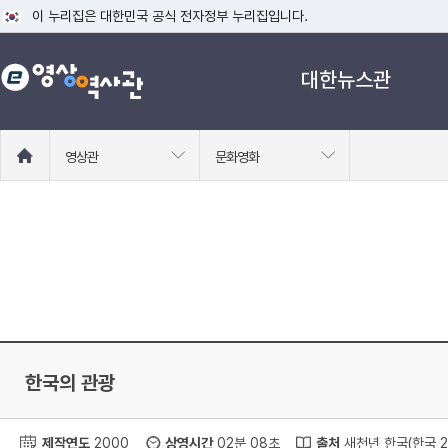
이 누리집은 대한민국 공식 전자정부 누리집입니다.
공식 누리집 주소 확인하기
대한뉴스관
go.kr 주소를 사용하는 누리집은 대한민국 정부기관이 관리하는 누리집입니다
이밖에 or.kr 또는 .kr등 다른 도메인 주소를 사용하고 있다면 아래 URL에
운영중인 공식 누리집보기
홈
영상관
문화영화
으
로
이
동
한국의 관광
제작연도
2000
상영시간
02분 08초
출처
새천년 한국(한국 2