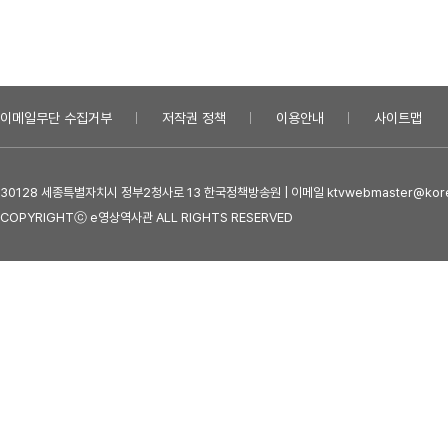
이메일무단 수집거부
저작권 정책
이용안내
사이트맵
30128 세종특별자치시 정부2청사로 13 한국정책방송원 | 이메일 ktvwebmaster@kore
COPYRIGHTⓒ e영상역사관 ALL RIGHTS RESERVED