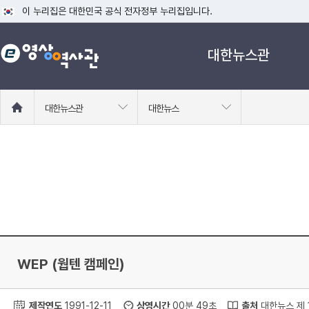
이 누리집은 대한민국 공식 전자정부 누리집입니다.
공식 누리집 주소 확인하기
대한뉴스관
go.kr 주소를 사용하는 누리집은 대한민국 정부기관이 관리하는 누리집입니다
이밖에 or.kr 또는 .kr등 다른 도메인 주소를 사용하고 있다면 아래 URL에
운영중인 공식 누리집보기
홈
대한뉴스관
대한뉴스
으
로
이
동
WEP (웝텐 캠페인)
제작연도
1991-12-11
상영시간
00분 49초
출처
대한뉴스 제 