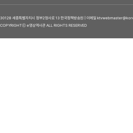
30128 세종특별자치시 정부2청사로 13 한국정책방송원 | 이메일 ktvwebmaster@kore
COPYRIGHTⓒ e영상역사관 ALL RIGHTS RESERVED