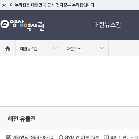
이 누리집은 대한민국 공식 전자정부 누리집입니다.
공식 누리집 주소 확인하기
대한뉴스관
go.kr 주소를 사용하는 누리집은 대한민국 정부기관이 관리하는 누리집입니다
이밖에 or.kr 또는 .kr등 다른 도메인 주소를 사용하고 있다면 아래 URL에
운영중인 공식 누리집보기
홈
대한뉴스관
대한뉴스
으
로
이
동
해전 유물전
제작연도
1994-08-10
상영시간
01분 23초
출처
대한뉴스 제 