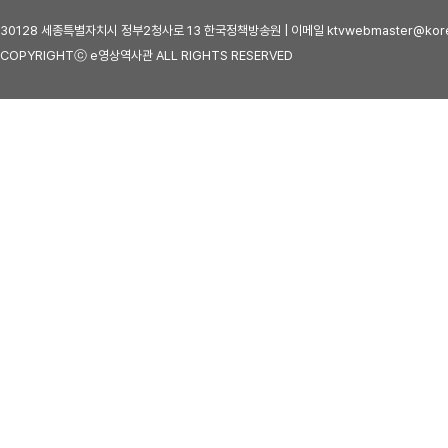
30128 세종특별자치시 정부2청사로 13 한국정책방송원 | 이메일 ktvwebmaster@kore
COPYRIGHTⓒ e영상역사관 ALL RIGHTS RESERVED