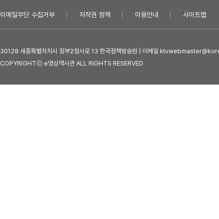
이메일무단 수집거부
저작권 정책
이용안내
사이트맵
30128 세종특별자치시 정부2청사로 13 한국정책방송원 | 이메일 ktvwebmaster@kore
COPYRIGHTⓒ e영상역사관 ALL RIGHTS RESERVED