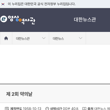
이 누리집은 대한민국 공식 전자정부 누리집입니다.
공식 누리집 주소 확인하기
대한뉴스관
go.kr 주소를 사용하는 누리집은 대한민국 정부기관이 관리하는 누리집입니다
이밖에 or.kr 또는 .kr등 다른 도메인 주소를 사용하고 있다면 아래 URL에
운영중인 공식 누리집보기
홈
대한뉴스관
대한뉴스
으
로
이
동
제 2회 약의날
제작연도
1958-10-13
상영시간
00분 40초
출처
대한뉴스 제