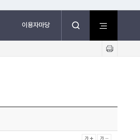
이용자마당
프
린
트
하
기
가
가