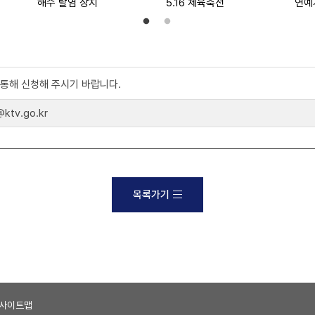
해수 탈염 장치
5.16 체육축전
연예
)를 통해 신청해 주시기 바랍니다.
tv.go.kr
목록가기
사이트맵