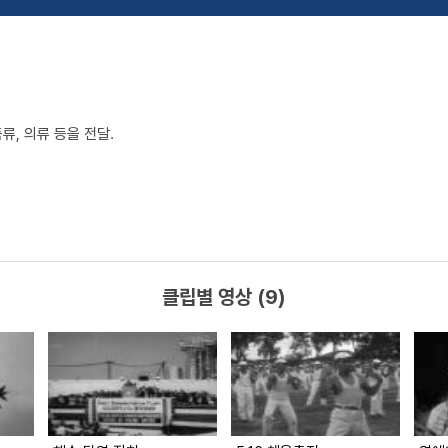
류, 의류 등을 전달.
클립별 영상 (9)