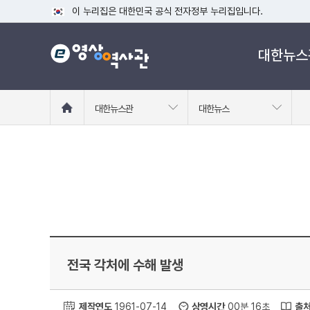
이 누리집은 대한민국 공식 전자정부 누리집입니다.
공식 누리집 주소 확인하기
대한뉴스
go.kr 주소를 사용하는 누리집은 대한민국 정부기관이 관리하는
이밖에 or.kr 또는 .kr등 다른 도메인 주소를 사용하고 있다면
운영중인 공식 누리집보기
홈
대한뉴스관
대한뉴스
으
로
이
동
전국 각처에 수해 발생
제작연도
1961-07-14
상영시간
00분 16초
출