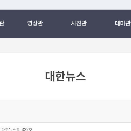
관
영상관
사진관
테마관
 누리집입니다.
 아래 URL에서 도메인 주소를 확인해 보세요
대한뉴스
처
대한뉴스 제 322호