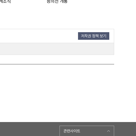
계소식
능의선 개통
미 육군차관 내한
저작권 정책 보기
관련사이트