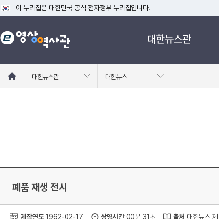
이 누리집은 대한민국 공식 전자정부 누리집입니다.
공식 누리집 주소 확인하기
대한뉴스관
go.kr 주소를 사용하는 누리집은 대한민국 정부기관이 관리하는 누리집입니다
이밖에 or.kr 또는 .kr등 다른 도메인 주소를 사용하고 있다면 아래 URL에
운영중인 공식 누리집보기
홈
대한뉴스관
대한뉴스
으
로
이
동
폐품 재생 전시
제작연도
1962-02-17
상영시간
00분 31초
출처
대한뉴스 제 