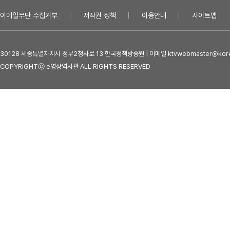
이메일무단 수집거부
저작권 정책
이용안내
사이트맵
30128 세종특별자치시 정부2청사로 13 한국정책방송원 | 이메일 ktvwebmaster@kore
COPYRIGHTⓒ e영상역사관 ALL RIGHTS RESERVED