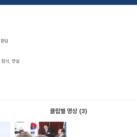
 환담
참석, 연설
클립별 영상 (3)