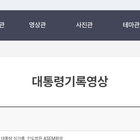
관
영상관
사진관
테마관
 누리집입니다.
 아래 URL에서 도메인 주소를 확인해 보세요
대통령기록영상
대통령 싱가폴, 인도방문 ASEM회의