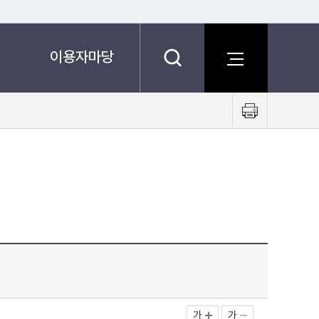
이용자마당
프
린
트
하
기
가
가