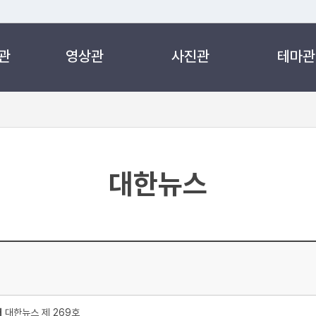
관
영상관
사진관
테마관
 누리집입니다.
 아래 URL에서 도메인 주소를 확인해 보세요
대한뉴스
처
대한뉴스 제 269호