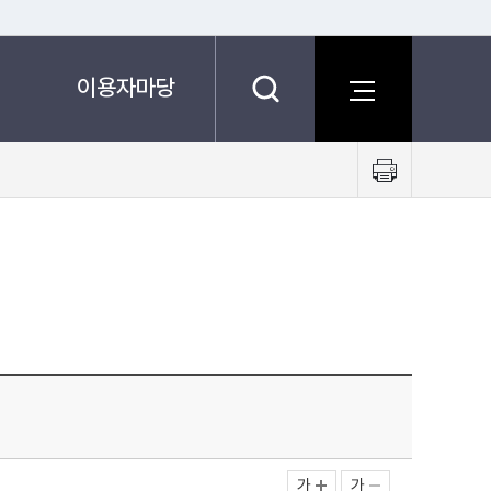
이용자마당
프
린
트
하
기
가
가