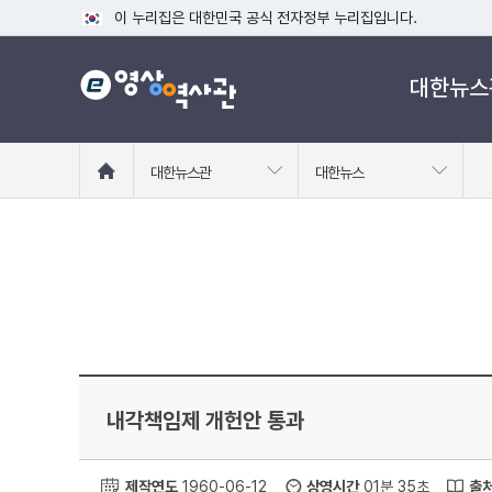
이 누리집은 대한민국 공식 전자정부 누리집입니다.
공식 누리집 주소 확인하기
대한뉴스
go.kr 주소를 사용하는 누리집은 대한민국 정부기관이 관리하는
이밖에 or.kr 또는 .kr등 다른 도메인 주소를 사용하고 있다면
운영중인 공식 누리집보기
홈
대한뉴스관
대한뉴스
으
로
이
동
내각책임제 개헌안 통과
제작연도
1960-06-12
상영시간
01분 35초
출