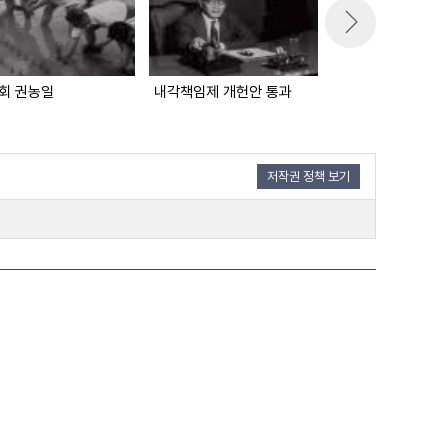
2회 권농일
내각책임제 개헌안 통과
저작권 정책 보기