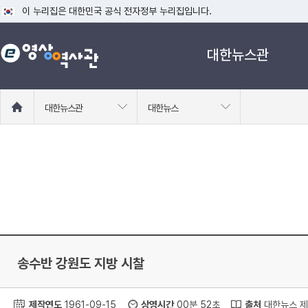
이 누리집은 대한민국 공식 전자정부 누리집입니다.
공식 누리집 주소 확인하기
대한뉴스관
go.kr 주소를 사용하는 누리집은 대한민국 정부기관이 관리하는 누리집입니다
이밖에 or.kr 또는 .kr등 다른 도메인 주소를 사용하고 있다면 아래 URL에
운영중인 공식 누리집보기
홈
대한뉴스관
대한뉴스
으
로
이
동
송수반 강원도 지방 시찰
제작연도
1961-09-15
상영시간
00분 52초
출처
대한뉴스 제 