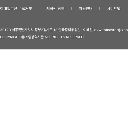
이메일무단 수집거부
저작권 정책
이용안내
사이트맵
30128 세종특별자치시 정부2청사로 13 한국정책방송원 | 이메일 ktvwebmaster@kore
COPYRIGHTⓒ e영상역사관 ALL RIGHTS RESERVED