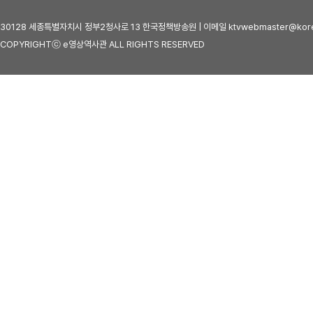
30128 세종특별자치시 정부2청사로 13 한국정책방송원 | 이메일 ktvwebmaster@kore
COPYRIGHTⓒ e영상역사관 ALL RIGHTS RESERVED