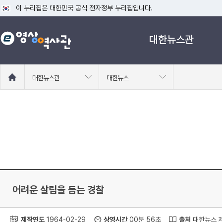
이 누리집은 대한민국 공식 전자정부 누리집입니다.
공식 누리집 주소 확인하기
대한뉴스관
go.kr 주소를 사용하는 누리집은 대한민국 정부기관이 관리하는 누리집입니다
이밖에 or.kr 또는 .kr등 다른 도메인 주소를 사용하고 있다면 아래 URL에
운영중인 공식 누리집보기
홈
대한뉴스관
대한뉴스
으
로
이
동
어려운 살림을 돕는 경찰
제작연도
1964-02-29
상영시간
00분 56초
출처
대한뉴스 제