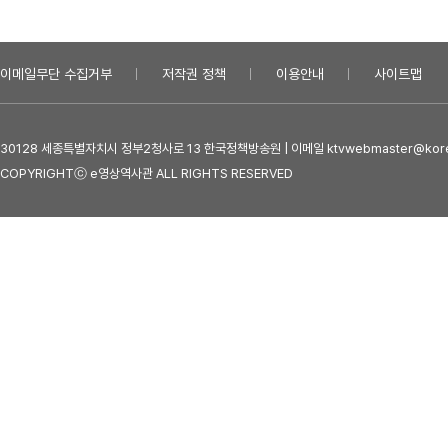
이메일무단 수집거부
저작권 정책
이용안내
사이트맵
30128 세종특별자치시 정부2청사로 13 한국정책방송원 | 이메일 ktvwebmaster@kore
COPYRIGHTⓒ e영상역사관 ALL RIGHTS RESERVED