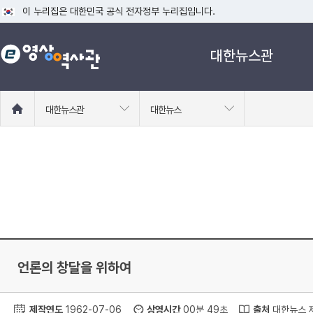
이 누리집은 대한민국 공식 전자정부 누리집입니다.
공식 누리집 주소 확인하기
대한뉴스관
go.kr 주소를 사용하는 누리집은 대한민국 정부기관이 관리하는 누리집입니다
이밖에 or.kr 또는 .kr등 다른 도메인 주소를 사용하고 있다면 아래 URL에
운영중인 공식 누리집보기
홈
대한뉴스관
대한뉴스
으
로
이
동
언론의 창달을 위하여
제작연도
1962-07-06
상영시간
00분 49초
출처
대한뉴스 제