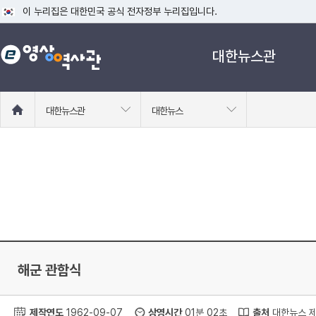
이 누리집은 대한민국 공식 전자정부 누리집입니다.
공식 누리집 주소 확인하기
대한뉴스관
go.kr 주소를 사용하는 누리집은 대한민국 정부기관이 관리하는 누리집입니다
이밖에 or.kr 또는 .kr등 다른 도메인 주소를 사용하고 있다면 아래 URL에
운영중인 공식 누리집보기
홈
대한뉴스관
대한뉴스
으
로
이
동
해군 관함식
제작연도
1962-09-07
상영시간
01분 02초
출처
대한뉴스 제