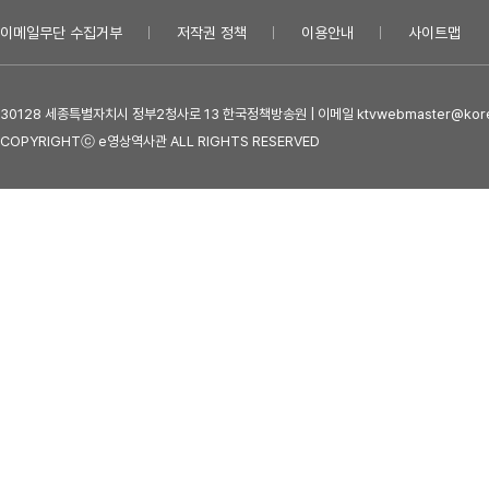
이메일무단 수집거부
저작권 정책
이용안내
사이트맵
30128 세종특별자치시 정부2청사로 13 한국정책방송원 | 이메일 ktvwebmaster@kore
COPYRIGHTⓒ e영상역사관 ALL RIGHTS RESERVED