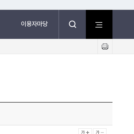
이용자마당
프
린
트
하
기
가
가