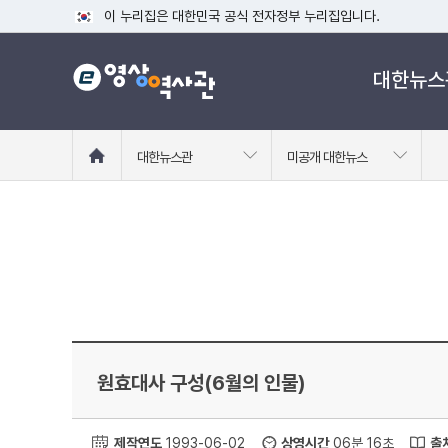
이 누리집은 대한민국 공식 전자정부 누리집입니다.
공식 누리집 주소 확인하기
대한뉴스
go.kr 주소를 사용하는 누리집은 대한민국 정부기관이 관리하는
이밖에 or.kr 또는 .kr등 다른 도메인 주소를 사용하고 있다면
운영중인 공식 누리집보기
홈
대한뉴스관
미공개 대한뉴스
으
로
이
동
원효대사 구성(6월의 인물)
제작연도
1993-06-02
상영시간
06분 16초
출