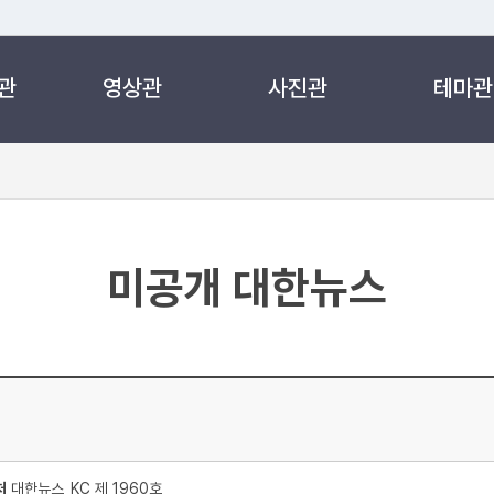
관
영상관
사진관
테마관
 누리집입니다.
 아래 URL에서 도메인 주소를 확인해 보세요
미공개 대한뉴스
처
대한뉴스_KC 제 1960호