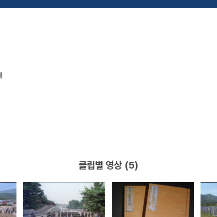
배
클립별 영상 (5)