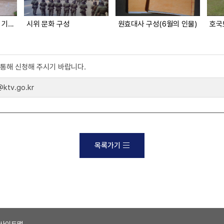
㈜ 이농식품 영농공장 기공식
시위 문화 구성
원효대사 구성(6월의 인물)
호국
)를 통해 신청해 주시기 바랍니다.
tv.go.kr
목록가기