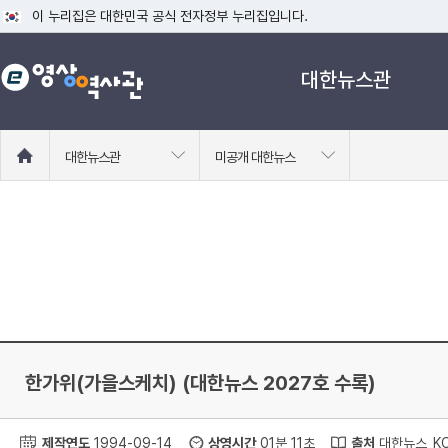
이 누리집은 대한민국 공식 전자정부 누리집입니다.
공식 누리집 주소 확인하기
대한뉴스관
go.kr 주소를 사용하는 누리집은 대한민국 정부기관이 관리하는 누리집입니다
이밖에 or.kr 또는 .kr등 다른 도메인 주소를 사용하고 있다면 아래 URL에
운영중인 공식 누리집보기
홈
대한뉴스관
미공개 대한뉴스
으
로
이
동
한가위(가을스케치) (대한뉴스 2027호 수록)
제작연도
1994-09-14
상영시간
01분 11초
출처
대한뉴스_KC