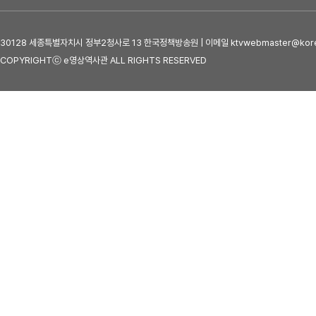
30128 세종특별자치시 정부2청사로 13 한국정책방송원 | 이메일 ktvwebmaster@kore
COPYRIGHTⓒ e영상역사관 ALL RIGHTS RESERVED