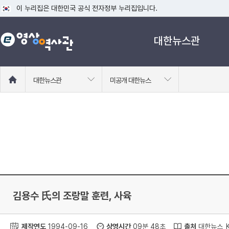
이 누리집은 대한민국 공식 전자정부 누리집입니다.
공식 누리집 주소 확인하기
대한뉴스관
go.kr 주소를 사용하는 누리집은 대한민국 정부기관이 관리하는 누리집입니다
이밖에 or.kr 또는 .kr등 다른 도메인 주소를 사용하고 있다면 아래 URL에
운영중인 공식 누리집보기
홈
대한뉴스관
미공개 대한뉴스
으
로
이
동
김용수 氏의 조랑말 훈련, 사육
제작연도
1994-09-16
상영시간
09분 48초
출처
대한뉴스_K