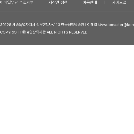
이메일무단 수집거부
저작권 정책
이용안내
사이트맵
30128 세종특별자치시 정부2청사로 13 한국정책방송원 | 이메일 ktvwebmaster@kore
COPYRIGHTⓒ e영상역사관 ALL RIGHTS RESERVED