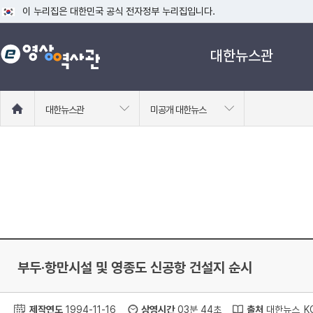
이 누리집은 대한민국 공식 전자정부 누리집입니다.
공식 누리집 주소 확인하기
대한뉴스관
go.kr 주소를 사용하는 누리집은 대한민국 정부기관이 관리하는 누리집입니다
이밖에 or.kr 또는 .kr등 다른 도메인 주소를 사용하고 있다면 아래 URL에
운영중인 공식 누리집보기
홈
대한뉴스관
미공개 대한뉴스
으
로
이
동
부두·항만시설 및 영종도 신공항 건설지 순시
제작연도
1994-11-16
상영시간
03분 44초
출처
대한뉴스_KC