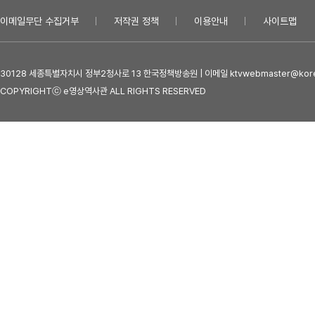
이메일무단 수집거부
저작권 정책
이용안내
사이트맵
30128 세종특별자치시 정부2청사로 13 한국정책방송원 | 이메일 ktvwebmaster@kore
COPYRIGHTⓒ e영상역사관 ALL RIGHTS RESERVED