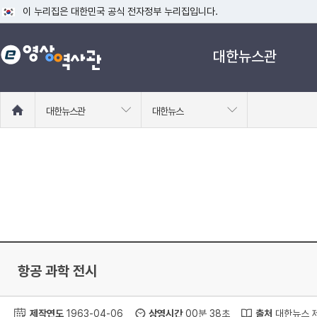
이 누리집은 대한민국 공식 전자정부 누리집입니다.
공식 누리집 주소 확인하기
대한뉴스관
go.kr 주소를 사용하는 누리집은 대한민국 정부기관이 관리하는 누리집입니다
이밖에 or.kr 또는 .kr등 다른 도메인 주소를 사용하고 있다면 아래 URL에
운영중인 공식 누리집보기
홈
대한뉴스관
대한뉴스
으
로
이
동
항공 과학 전시
제작연도
1963-04-06
상영시간
00분 38초
출처
대한뉴스 제