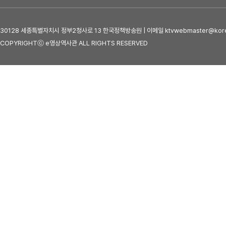
30128 세종특별자치시 정부2청사로 13 한국정책방송원 | 이메일 ktvwebmaster@kore
COPYRIGHTⓒ e영상역사관 ALL RIGHTS RESERVED