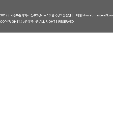
30128 세종특별자치시 정부2청사로 13 한국정책방송원 | 이메일 ktvwebmaster@kore
COPYRIGHTⓒ e영상역사관 ALL RIGHTS RESERVED