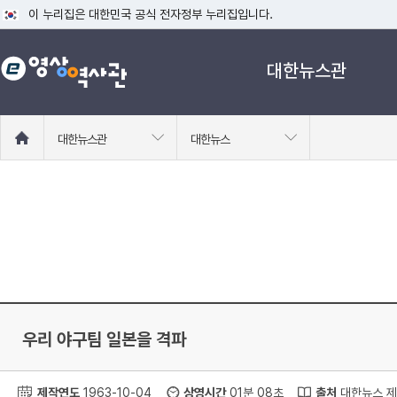
이 누리집은 대한민국 공식 전자정부 누리집입니다.
공식 누리집 주소 확인하기
대한뉴스관
go.kr 주소를 사용하는 누리집은 대한민국 정부기관이 관리하는 누리집입니다
이밖에 or.kr 또는 .kr등 다른 도메인 주소를 사용하고 있다면 아래 URL에
운영중인 공식 누리집보기
홈
대한뉴스관
대한뉴스
으
로
이
동
우리 야구팀 일본을 격파
제작연도
1963-10-04
상영시간
01분 08초
출처
대한뉴스 제