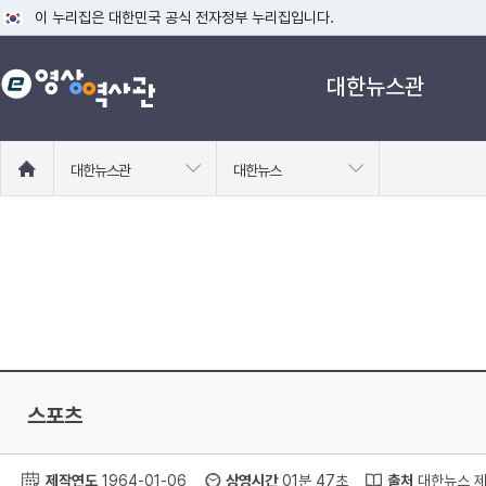
이 누리집은 대한민국 공식 전자정부 누리집입니다.
공식 누리집 주소 확인하기
대한뉴스관
go.kr 주소를 사용하는 누리집은 대한민국 정부기관이 관리하는 누리집입니다
이밖에 or.kr 또는 .kr등 다른 도메인 주소를 사용하고 있다면 아래 URL에
운영중인 공식 누리집보기
홈
대한뉴스관
대한뉴스
으
로
이
동
스포츠
제작연도
1964-01-06
상영시간
01분 47초
출처
대한뉴스 제