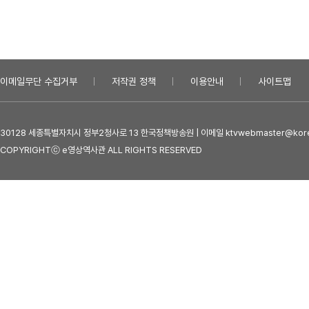
이메일무단 수집거부
저작권 정책
이용안내
사이트맵
30128 세종특별자치시 정부2청사로 13 한국정책방송원 | 이메일 ktvwebmaster@kore
COPYRIGHTⓒ e영상역사관 ALL RIGHTS RESERVED