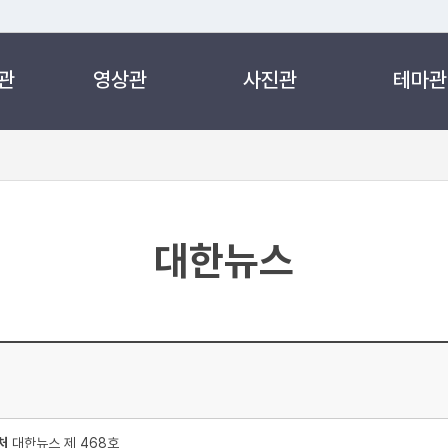
관
영상관
사진관
테마관
 누리집입니다.
 아래 URL에서 도메인 주소를 확인해 보세요
대한뉴스
처
대한뉴스 제 468호