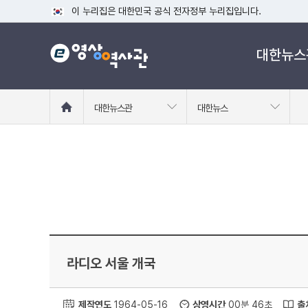
이 누리집은 대한민국 공식 전자정부 누리집입니다.
공식 누리집 주소 확인하기
대한뉴스
go.kr 주소를 사용하는 누리집은 대한민국 정부기관이 관리하는
이밖에 or.kr 또는 .kr등 다른 도메인 주소를 사용하고 있다면
운영중인 공식 누리집보기
홈
대한뉴스관
대한뉴스
으
로
이
동
라디오 서울 개국
제작연도
1964-05-16
상영시간
00분 46초
출