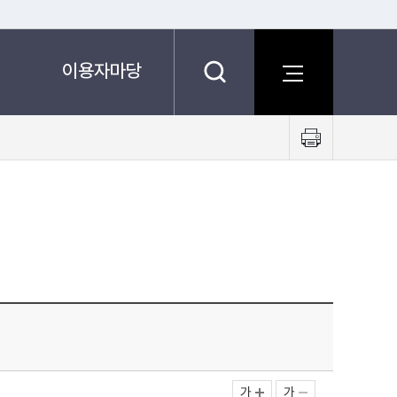
이용자마당
프
린
트
하
기
가
가