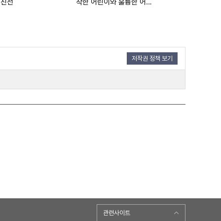
 친선
착한 어린이와 훌륭한 어머니
위인들의 석고상
저작권 정책 보기
관련사이트