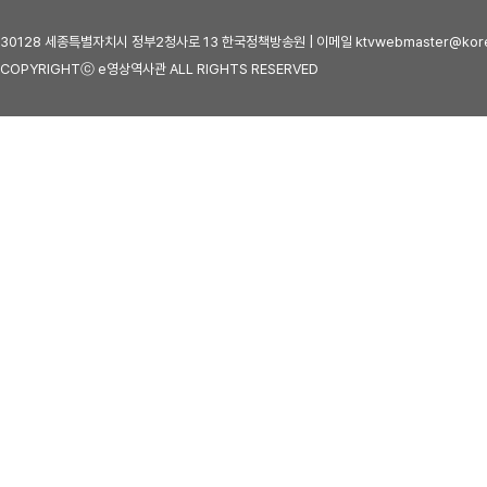
30128 세종특별자치시 정부2청사로 13 한국정책방송원 | 이메일 ktvwebmaster@kore
COPYRIGHTⓒ e영상역사관 ALL RIGHTS RESERVED