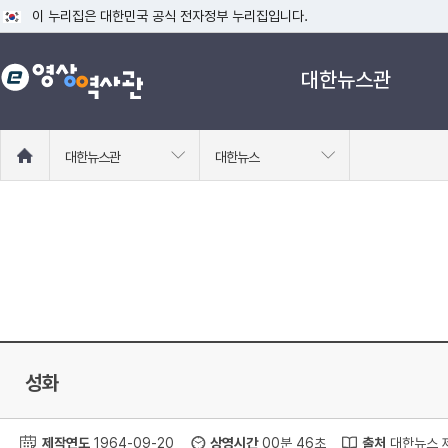
이 누리집은 대한민국 공식 전자정부 누리집입니다.
공식 누리집 주소 확인하기
대한뉴스관
go.kr 주소를 사용하는 누리집은 대한민국 정부기관이 관리하는 누리집입니다
이밖에 or.kr 또는 .kr등 다른 도메인 주소를 사용하고 있다면 아래 URL에
운영중인 공식 누리집보기
홈
대한뉴스관
대한뉴스
으
로
이
동
성화
제작연도
1964-09-20
상영시간
00분 46초
출처
대한뉴스 제