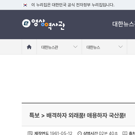
이 누리집은 대한민국 공식 전자정부 누리집입니다.
공식 누리집 주소 확인하기
대한뉴스
go.kr 주소를 사용하는 누리집은 대한민국 정부기관이 관리하는
이밖에 or.kr 또는 .kr등 다른 도메인 주소를 사용하고 있다면
운영중인 공식 누리집보기
홈
대한뉴스관
대한뉴스
으
로
이
동
특보 > 배격하자 외래품! 애용하자 국산품!
제작연도
1961-05-12
상영시간
02분 40초
출