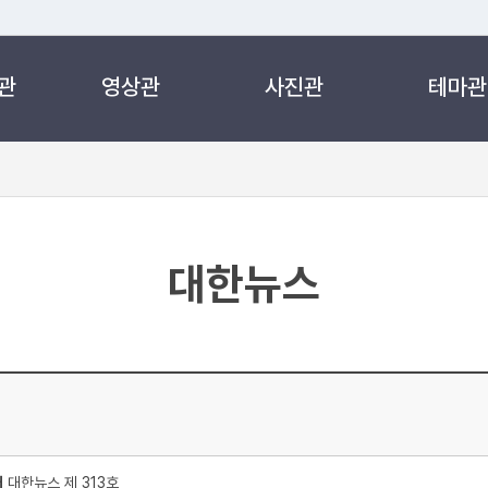
관
영상관
사진관
테마관
 누리집입니다.
 아래 URL에서 도메인 주소를 확인해 보세요
대한뉴스
처
대한뉴스 제 313호