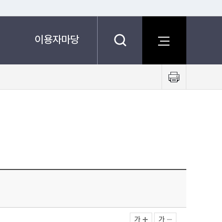
이용자마당
프
린
트
하
기
가
가