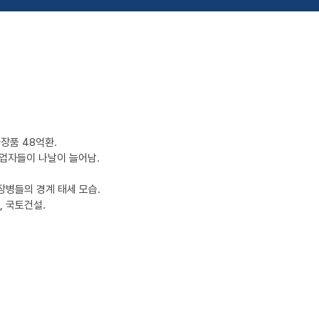
화장품 48억환.
실업자들이 나날이 늘어남.
장병들의 경계 태세 모습.
 국토건설.