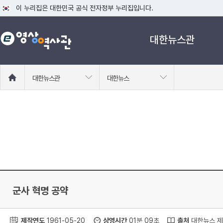
이 누리집은 대한민국 공식 전자정부 누리집입니다.
공식 누리집 주소 확인하기
대한뉴스관
go.kr 주소를 사용하는 누리집은 대한민국 정부기관이 관리하는 누리집입니다
이밖에 or.kr 또는 .kr등 다른 도메인 주소를 사용하고 있다면 아래 URL에
운영중인 공식 누리집보기
홈
대한뉴스관
대한뉴스
으
로
이
동
군사 혁명 공약
제작연도
1961-05-20
상영시간
01분 09초
출처
대한뉴스 제