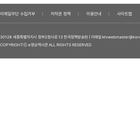
이메일무단 수집거부
저작권 정책
이용안내
사이트맵
30128 세종특별자치시 정부2청사로 13 한국정책방송원 | 이메일 ktvwebmaster@kore
COPYRIGHTⓒ e영상역사관 ALL RIGHTS RESERVED