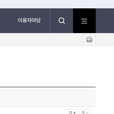
이용자마당
프
린
트
하
기
가
가