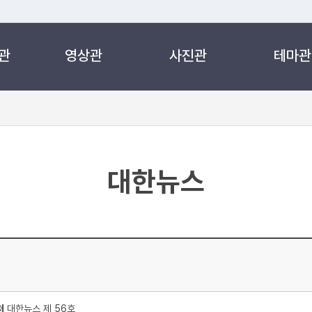
관
영상관
사진관
테마관
 누리집입니다.
 아래 URL에서 도메인 주소를 확인해 보세요
대한뉴스
처
대한뉴스 제 56호