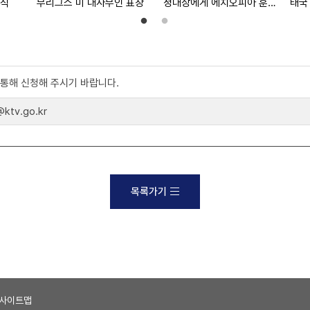
도식
부리그스 미 대사부인 표창
정대장에게 에치오피아 훈장 전달
태국
)를 통해 신청해 주시기 바랍니다.
tv.go.kr
목록가기
사이트맵