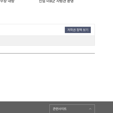
 수상 내방
신임 미8군 사령관 환영
경무대 소식
저작권 정책 보기
관련사이트