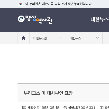
이 누리집은 대한민국 공식 전자정부 누리집입니다.
공식 누리집 주소 확인하기
대한뉴스
go.kr 주소를 사용하는 누리집은 대한민국 정부기관이 관리하는
이밖에 or.kr 또는 .kr등 다른 도메인 주소를 사용하고 있다면
운영중인 공식 누리집보기
홈
대한뉴스관
대한뉴스
으
로
이
동
부리그스 미 대사부인 표창
제작연도
1955-05-18
상영시간
00분 33초
출