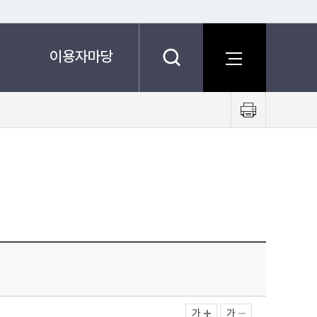
이용자마당
프
린
트
하
기
가
가