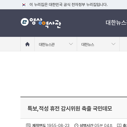
이 누리집은 대한민국 공식 전자정부 누리집입니다.
공식 누리집 주소 확인하기
대한뉴스
go.kr 주소를 사용하는 누리집은 대한민국 정부기관이 관리하는
이밖에 or.kr 또는 .kr등 다른 도메인 주소를 사용하고 있다면
운영중인 공식 누리집보기
홈
대한뉴스관
대한뉴스
으
로
이
동
특보,적성 휴전 감시위원 축출 국민데모
제작연도
1955-08-23
상영시간
05분 04초
출