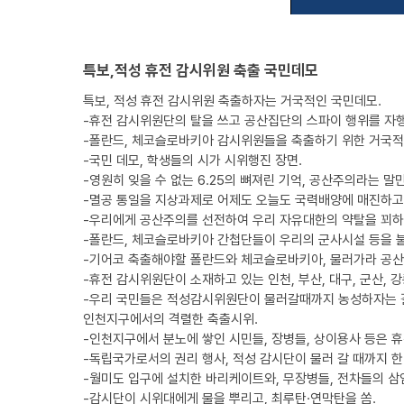
특보,적성 휴전 감시위원 축출 국민데모
특보, 적성 휴전 감시위원 축출하자는 거국적인 국민데모.
-휴전 감시위원단의 탈을 쓰고 공산집단의 스파이 행위를 자
-폴란드, 체코슬로바키아 감시위원들을 축출하기 위한 거국적인
-국민 데모, 학생들의 시가 시위행진 장면.
-영원히 잊을 수 없는 6.25의 뼈져린 기억, 공산주의라는 말
-멸공 통일을 지상과제로 어제도 오늘도 국력배양에 매진하고
-우리에게 공산주의를 선전하여 우리 자유대한의 약탈을 꾀
-폴란드, 체코슬로바키아 간첩단들이 우리의 군사시설 등을 불
-기어코 축출해야할 폴란드와 체코슬로바키아, 물러가라 공산
-휴전 감시위원단이 소재하고 있는 인천, 부산, 대구, 군산, 강
-우리 국민들은 적성감시위원단이 물러갈때까지 농성하자는 결
인천지구에서의 격렬한 축출시위.
-인천지구에서 분노에 쌓인 시민들, 장병들, 상이용사 등은 
-독립국가로서의 권리 행사, 적성 감시단이 물러 갈 때까지 한
-월미도 입구에 설치한 바리케이트와, 무장병들, 전차들의 삼
-감시단이 시위대에게 물을 뿌리고, 최루탄·연막탄을 쏨.