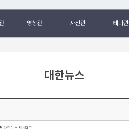
관
영상관
사진관
테마관
 누리집입니다.
 아래 URL에서 도메인 주소를 확인해 보세요
대한뉴스
처
대한뉴스 제 63호