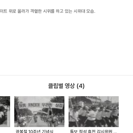
이트 위로 올라가 격렬한 시위를 하고 있는 시위대 모습.
클립별 영상 (4)
광복절 10주년 기념식
특보,적성 휴전 감시위원 축출 국민데모