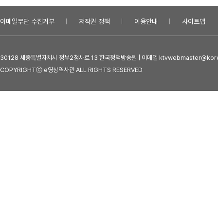
이메일무단 수집거부
저작권 정책
이용안내
사이트맵
30128 세종특별자치시 정부2청사로 13 한국정책방송원 | 이메일 ktvwebmaster@kore
COPYRIGHTⓒ e영상역사관 ALL RIGHTS RESERVED