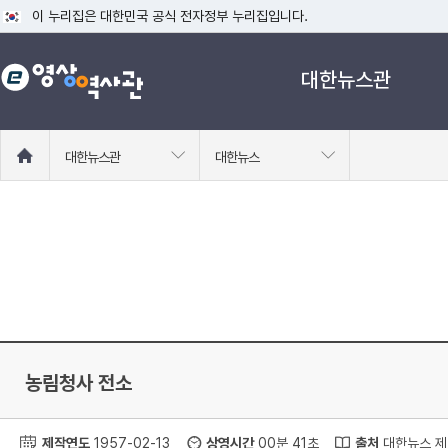
이 누리집은 대한민국 공식 전자정부 누리집입니다.
공식 누리집 주소 확인하기
대한뉴스관
go.kr 주소를 사용하는 누리집은 대한민국 정부기관이 관리하는 누리집입니다
이밖에 or.kr 또는 .kr등 다른 도메인 주소를 사용하고 있다면 아래 URL에
운영중인 공식 누리집보기
홈
대한뉴스관
대한뉴스
으
로
이
동
농림청사 전소
제작연도
1957-02-13
상영시간
00분 41초
출처
대한뉴스 제 