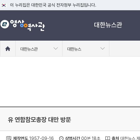
이 누리집은 대한민국 공식 전자정부 누리집입니다.
공식 누리집 주소 확인하기
대한뉴스관
go.kr 주소를 사용하는 누리집은 대한민국 정부기관이 관리하는 누리집입니다
이밖에 or.kr 또는 .kr등 다른 도메인 주소를 사용하고 있다면 아래 URL에
운영중인 공식 누리집보기
홈
대한뉴스관
대한뉴스
으
로
이
동
유 연합참모총장 대만 방문
제작연도
1957-09-16
상영시간
00분 18초
출처
대한뉴스 제 