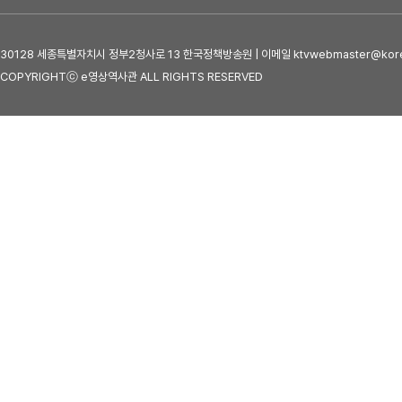
30128 세종특별자치시 정부2청사로 13 한국정책방송원 | 이메일 ktvwebmaster@kore
COPYRIGHTⓒ e영상역사관 ALL RIGHTS RESERVED