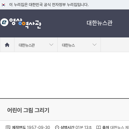
이 누리집은 대한민국 공식 전자정부 누리집입니다.
공식 누리집 주소 확인하기
대한뉴스관
go.kr 주소를 사용하는 누리집은 대한민국 정부기관이 관리하는 누리집입니다
이밖에 or.kr 또는 .kr등 다른 도메인 주소를 사용하고 있다면 아래 URL에
운영중인 공식 누리집보기
홈
대한뉴스관
대한뉴스
으
로
이
동
어린이 그림 그리기
제작연도
1957-09-30
상영시간
01분 13초
출처
대한뉴스 제 