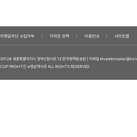
이메일무단 수집거부
저작권 정책
이용안내
사이트맵
30128 세종특별자치시 정부2청사로 13 한국정책방송원 | 이메일 ktvwebmaster@kore
COPYRIGHTⓒ e영상역사관 ALL RIGHTS RESERVED