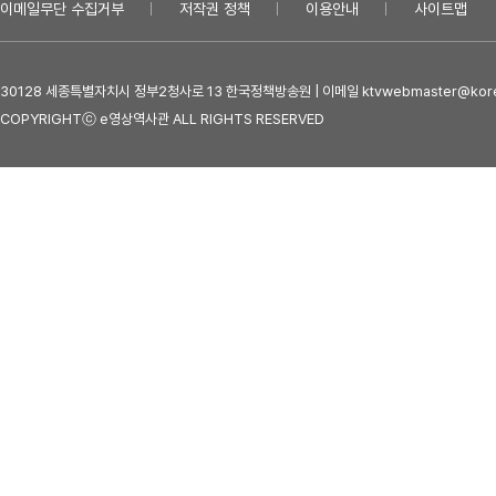
이메일무단 수집거부
저작권 정책
이용안내
사이트맵
30128 세종특별자치시 정부2청사로 13 한국정책방송원 | 이메일 ktvwebmaster@kore
COPYRIGHTⓒ e영상역사관 ALL RIGHTS RESERVED