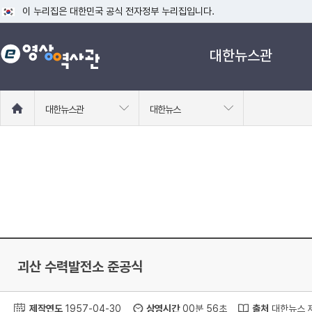
이 누리집은 대한민국 공식 전자정부 누리집입니다.
공식 누리집 주소 확인하기
대한뉴스관
go.kr 주소를 사용하는 누리집은 대한민국 정부기관이 관리하는 누리집입니다
이밖에 or.kr 또는 .kr등 다른 도메인 주소를 사용하고 있다면 아래 URL에
운영중인 공식 누리집보기
홈
대한뉴스관
대한뉴스
으
로
이
동
괴산 수력발전소 준공식
제작연도
1957-04-30
상영시간
00분 56초
출처
대한뉴스 제