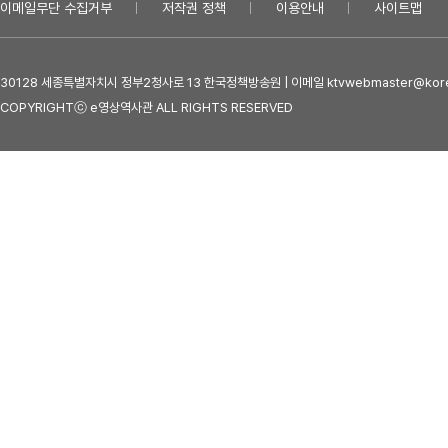
이메일무단 수집거부
저작권 정책
이용안내
사이트맵
30128 세종특별자치시 정부2청사로 13 한국정책방송원 | 이메일 ktvwebmaster@kore
COPYRIGHTⓒ e영상역사관 ALL RIGHTS RESERVED