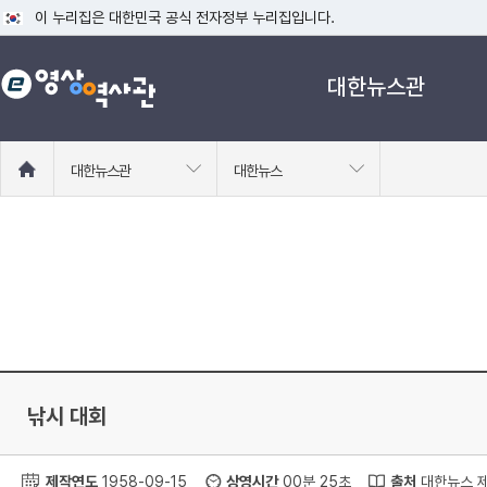
이 누리집은 대한민국 공식 전자정부 누리집입니다.
공식 누리집 주소 확인하기
대한뉴스관
go.kr 주소를 사용하는 누리집은 대한민국 정부기관이 관리하는 누리집입니다
이밖에 or.kr 또는 .kr등 다른 도메인 주소를 사용하고 있다면 아래 URL에
운영중인 공식 누리집보기
홈
대한뉴스관
대한뉴스
으
로
이
동
낚시 대회
제작연도
1958-09-15
상영시간
00분 25초
출처
대한뉴스 제