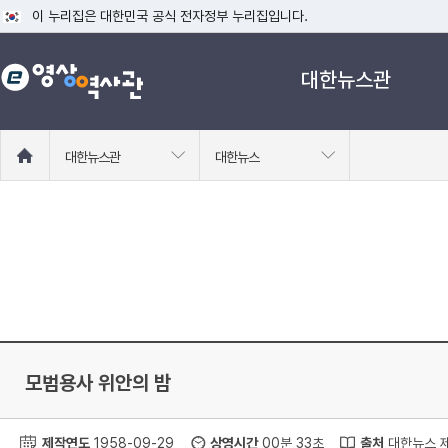
이 누리집은 대한민국 공식 전자정부 누리집입니다.
공식 누리집 주소 확인하기
대한뉴스관
go.kr 주소를 사용하는 누리집은 대한민국 정부기관이 관리하는 누리집입니다
이밖에 or.kr 또는 .kr등 다른 도메인 주소를 사용하고 있다면 아래 URL에
운영중인 공식 누리집보기
홈
대한뉴스관
대한뉴스
으
로
이
동
모범용사 위안의 밤
제작연도
1958-09-29
상영시간
00분 33초
출처
대한뉴스 제