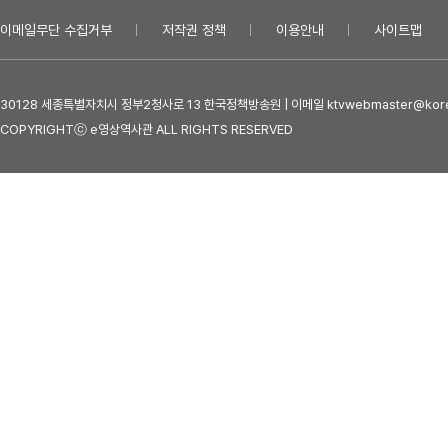
이메일무단 수집거부
저작권 정책
이용안내
사이트맵
30128 세종특별자치시 정부2청사로 13 한국정책방송원 | 이메일 ktvwebmaster@kore
COPYRIGHTⓒ e영상역사관 ALL RIGHTS RESERVED