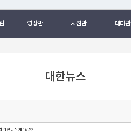
관
영상관
사진관
테마관
 누리집입니다.
 아래 URL에서 도메인 주소를 확인해 보세요
대한뉴스
처
대한뉴스 제 192호