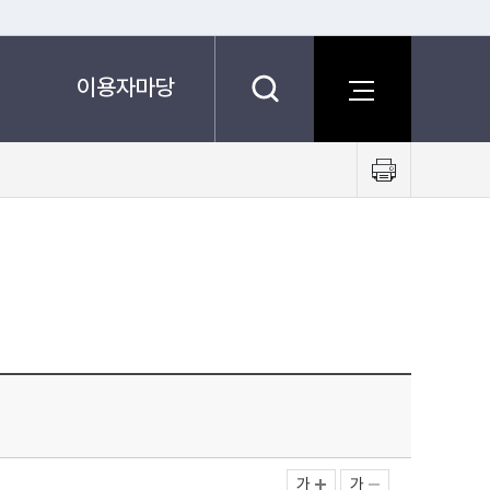
이용자마당
프
린
트
하
기
가
가