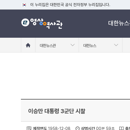
이 누리집은 대한민국 공식 전자정부 누리집입니다.
공식 누리집 주소 확인하기
대한뉴스
go.kr 주소를 사용하는 누리집은 대한민국 정부기관이 관리하는
이밖에 or.kr 또는 .kr등 다른 도메인 주소를 사용하고 있다면
운영중인 공식 누리집보기
홈
대한뉴스관
대한뉴스
으
로
이
동
이승만 대통령 3군단 시찰
제작연도
1958-12-08
상영시간
00분 59초
출