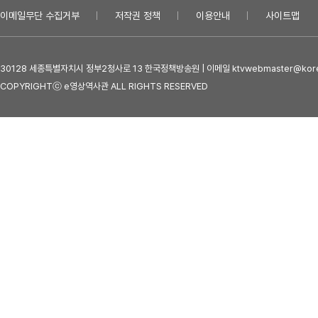
이메일무단 수집거부
저작권 정책
이용안내
사이트맵
30128 세종특별자치시 정부2청사로 13 한국정책방송원 | 이메일 ktvwebmaster@kore
COPYRIGHTⓒ e영상역사관 ALL RIGHTS RESERVED