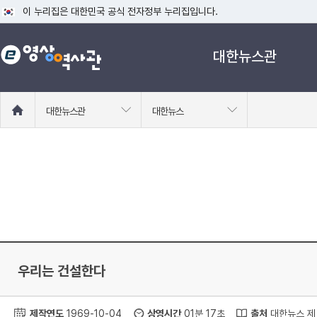
이 누리집은 대한민국 공식 전자정부 누리집입니다.
공식 누리집 주소 확인하기
대한뉴스관
go.kr 주소를 사용하는 누리집은 대한민국 정부기관이 관리하는 누리집입니다
이밖에 or.kr 또는 .kr등 다른 도메인 주소를 사용하고 있다면 아래 URL에
운영중인 공식 누리집보기
홈
대한뉴스관
대한뉴스
으
로
이
동
우리는 건설한다
제작연도
1969-10-04
상영시간
01분 17초
출처
대한뉴스 제 