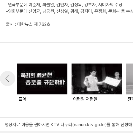
-연극부문에 이순재, 최불암, 김민자, 김성옥, 강부자, 사미자씨 수상.
-영화부문에 신영균, 남궁원, 신성일, 황해, 김지미, 윤정희, 문희씨 등 수상
출처 : 대한뉴스 제 762호
표어
이런일 저런일
전
영상자료 이용을 원하시면 KTV 나누리(nanuri.ktv.go.kr)를 통해 신청