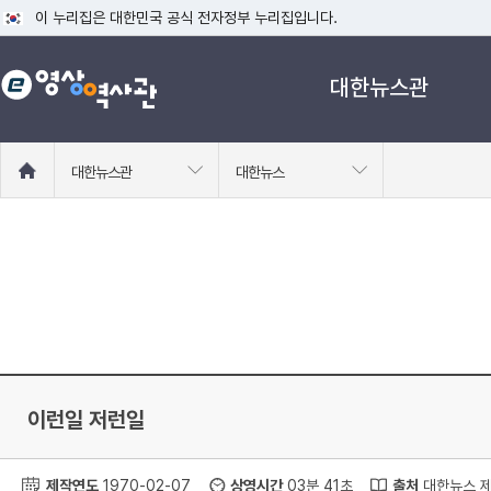
이 누리집은 대한민국 공식 전자정부 누리집입니다.
공식 누리집 주소 확인하기
대한뉴스관
go.kr 주소를 사용하는 누리집은 대한민국 정부기관이 관리하는 누리집입니다
이밖에 or.kr 또는 .kr등 다른 도메인 주소를 사용하고 있다면 아래 URL에
운영중인 공식 누리집보기
홈
대한뉴스관
대한뉴스
으
로
이
동
이런일 저런일
제작연도
1970-02-07
상영시간
03분 41초
출처
대한뉴스 제