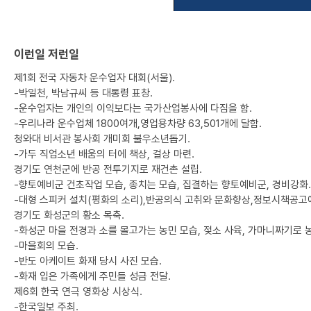
이런일 저런일
제1회 전국 자동차 운수업자 대회(서울).
-박일천, 박남규씨 등 대통령 표창.
-운수업자는 개인의 이익보다는 국가산업봉사에 다짐을 함.
-우리나라 운수업체 1800여개,영업용차량 63,501개에 달함.
청와대 비서관 봉사회 개미회 불우소년돕기.
-가두 직업소년 배움의 터에 책상, 걸상 마련.
경기도 연천군에 반공 전투기지로 재건촌 설립.
-향토예비군 건초작업 모습, 종치는 모습, 집결하는 향토예비군, 경비강화.
-대형 스피커 설치(평화의 소리),반공의식 고취와 문화향상,정보시책공고
경기도 화성군의 황소 목축.
-화성군 마을 전경과 소를 몰고가는 농민 모습, 젖소 사육, 가마니짜기로 
-마을회의 모습.
-반도 아케이트 화재 당시 사진 모습.
-화재 입은 가족에게 주민들 성금 전달.
제6회 한국 연극 영화상 시상식.
-한국일보 주최.