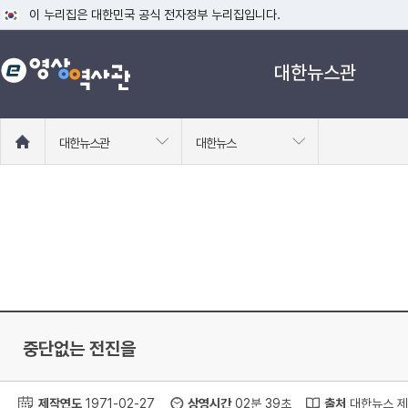
이 누리집은 대한민국 공식 전자정부 누리집입니다.
공식 누리집 주소 확인하기
대한뉴스관
go.kr 주소를 사용하는 누리집은 대한민국 정부기관이 관리하는 누리집입니다
이밖에 or.kr 또는 .kr등 다른 도메인 주소를 사용하고 있다면 아래 URL에
운영중인 공식 누리집보기
홈
대한뉴스관
대한뉴스
으
로
이
동
중단없는 전진을
제작연도
1971-02-27
상영시간
02분 39초
출처
대한뉴스 제