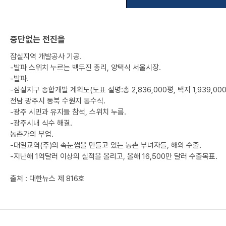
중단없는 전진을
잠실지역 개발공사 기공.
-발파 스위치 누르는 백두진 총리, 양택식 서울시장.
-발파.
-잠실지구 종합개발 계획도(도표 설명:총 2,836,000평, 택지 1,939,000
전남 광주시 동북 수원지 통수식.
-광주 시민과 유지들 참석, 스위치 누름.
-광주시내 식수 해결.
농촌가의 부업.
-대일교역(주)의 속눈썹을 만들고 있는 농촌 부녀자들, 해외 수출.
-지난해 1억달러 이상의 실적을 올리고, 올해 16,500만 달러 수출목표.
출처 : 대한뉴스 제 816호