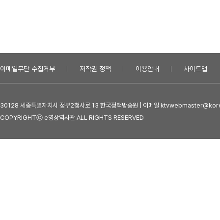
이메일무단 수집거부
저작권 정책
이용안내
사이트맵
30128 세종특별자치시 정부2청사로 13 한국정책방송원 | 이메일 ktvwebmaster@kore
COPYRIGHTⓒ e영상역사관 ALL RIGHTS RESERVED