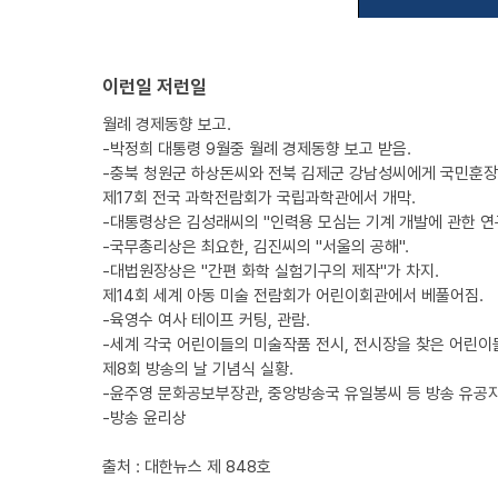
이런일 저런일
월례 경제동향 보고.
-박정희 대통령 9월중 월례 경제동향 보고 받음.
-충북 청원군 하상돈씨와 전북 김제군 강남성씨에게 국민훈장
제17회 전국 과학전람회가 국립과학관에서 개막.
-대통령상은 김성래씨의 "인력용 모심는 기계 개발에 관한 연구
-국무총리상은 최요한, 김진씨의 "서울의 공해".
-대법원장상은 "간편 화학 실험기구의 제작"가 차지.
제14회 세계 아동 미술 전람회가 어린이회관에서 베풀어짐.
-육영수 여사 테이프 커팅, 관람.
-세계 각국 어린이들의 미술작품 전시, 전시장을 찾은 어린이
제8회 방송의 날 기념식 실황.
-윤주영 문화공보부장관, 중앙방송국 유일봉씨 등 방송 유공자
-방송 윤리상
출처 : 대한뉴스 제 848호