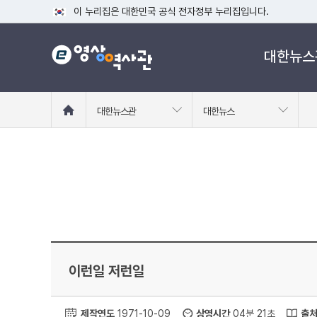
이 누리집은 대한민국 공식 전자정부 누리집입니다.
공식 누리집 주소 확인하기
대한뉴스
go.kr 주소를 사용하는 누리집은 대한민국 정부기관이 관리하는
이밖에 or.kr 또는 .kr등 다른 도메인 주소를 사용하고 있다면
운영중인 공식 누리집보기
홈
대한뉴스관
대한뉴스
으
로
이
동
이런일 저런일
제작연도
1971-10-09
상영시간
04분 21초
출