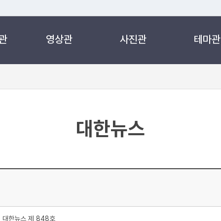
관
영상관
사진관
테마관
 누리집입니다.
 아래 URL에서 도메인 주소를 확인해 보세요
대한뉴스
처
대한뉴스 제 848호