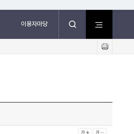
이용자마당
프
린
트
하
기
가
가