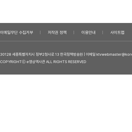
이메일무단 수집거부
저작권 정책
이용안내
사이트맵
30128 세종특별자치시 정부2청사로 13 한국정책방송원 | 이메일 ktvwebmaster@kore
COPYRIGHTⓒ e영상역사관 ALL RIGHTS RESERVED