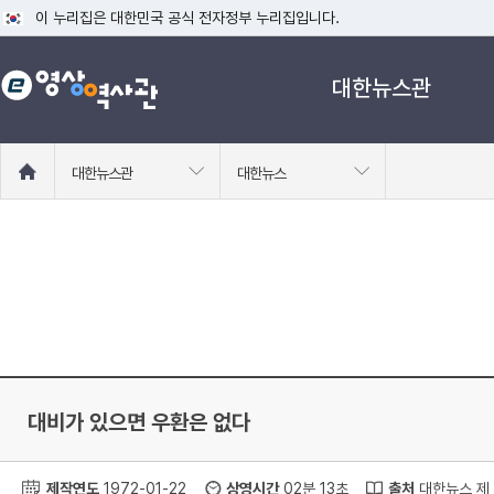
이 누리집은 대한민국 공식 전자정부 누리집입니다.
공식 누리집 주소 확인하기
대한뉴스관
go.kr 주소를 사용하는 누리집은 대한민국 정부기관이 관리하는 누리집입니다
이밖에 or.kr 또는 .kr등 다른 도메인 주소를 사용하고 있다면 아래 URL에
운영중인 공식 누리집보기
홈
대한뉴스관
대한뉴스
으
로
이
동
대비가 있으면 우환은 없다
제작연도
1972-01-22
상영시간
02분 13초
출처
대한뉴스 제 