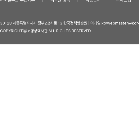
이메일무단 수집거부
저작권 정책
이용안내
사이트맵
30128 세종특별자치시 정부2청사로 13 한국정책방송원 | 이메일 ktvwebmaster@kore
COPYRIGHTⓒ e영상역사관 ALL RIGHTS RESERVED