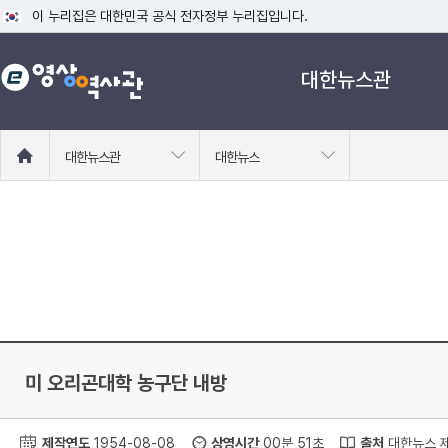
이 누리집은 대한민국 공식 전자정부 누리집입니다.
공식 누리집 주소 확인하기
대한뉴스관
go.kr 주소를 사용하는 누리집은 대한민국 정부기관이 관리하는 누리집입니다
이밖에 or.kr 또는 .kr등 다른 도메인 주소를 사용하고 있다면 아래 URL에
운영중인 공식 누리집보기
홈
대한뉴스관
대한뉴스
으
로
이
동
미 오리곤대학 농구단 내방
제작연도
1954-08-08
상영시간
00분 51초
출처
대한뉴스 제